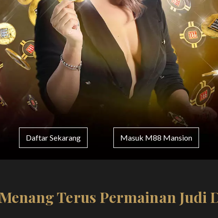
Daftar Sekarang
Masuk M88 Mansion
a Menang Terus Permainan Judi