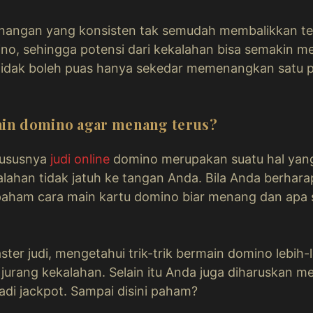
gan yang konsisten tak semudah membalikkan telap
ino, sehingga potensi dari kekalahan bisa semakin 
u. Tidak boleh puas hanya sekedar memenangkan satu p
ain domino agar menang terus?
hususnya
judi online
domino merupakan suatu hal yang 
kalahan tidak jatuh ke tangan Anda. Bila Anda berh
aham cara main kartu domino biar menang dan apa s
er judi, mengetahui trik-trik bermain domino lebih
jurang kekalahan. Selain itu Anda juga diharuskan 
adi jackpot. Sampai disini paham?