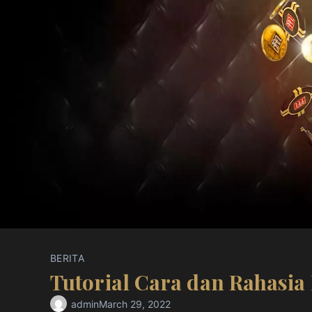
BERITA
Tutorial Cara dan Rahasi
admin
March 29, 2022