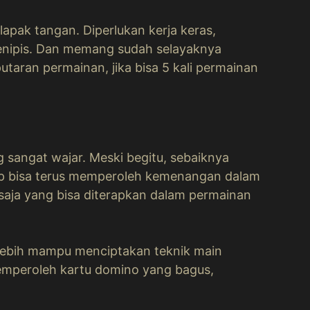
ak tangan. Diperlukan kerja keras,
menipis. Dan memang sudah selayaknya
utaran permainan, jika bisa 5 kali permainan
sangat wajar. Meski begitu, sebaiknya
arap bisa terus memperoleh kemenangan dalam
aja yang bisa diterapkan dalam permainan
-lebih mampu menciptakan teknik main
memperoleh kartu domino yang bagus,