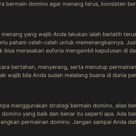
cara bermain domino agar menang terus, konsisten ber
 menang yang wajib Anda lakukan ialah berlatih teru
rlu paham celah-celah untuk memenangkannya. Justr
k bisa merasakan euforia mengambil keputusan di da
ar cara bertahan, menyerang, serta menutup permainan
dak wajib bila Anda sudah melalang buana di dunia p
anpa menggunakan strategi bermain domino, alias ber
 domino yang baik dan benar itu seperti apa. Ada ba
angkan permainan domino. Jangan sampai Anda dat