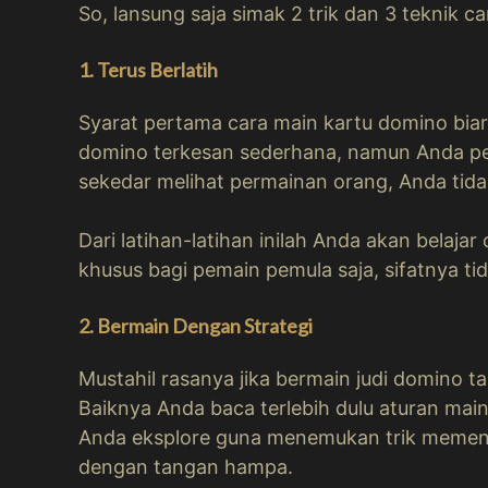
So, lansung saja simak 2 trik dan 3 teknik 
1. Terus Berlatih
Syarat pertama cara main kartu domino biar
domino terkesan sederhana, namun Anda pe
sekedar melihat permainan orang, Anda tida
Dari latihan-latihan inilah Anda akan belaj
khusus bagi pemain pemula saja, sifatnya ti
2. Bermain Dengan Strategi
Mustahil rasanya jika bermain judi domino t
Baiknya Anda baca terlebih dulu aturan main
Anda eksplore guna menemukan trik memen
dengan tangan hampa.