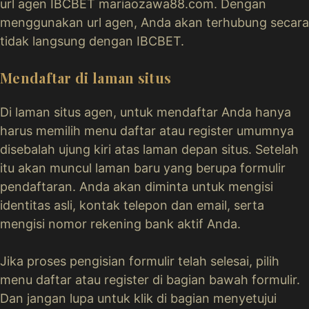
url agen IBCBET mariaozawa88.com. Dengan
menggunakan url agen, Anda akan terhubung secara
tidak langsung dengan IBCBET.
Mendaftar di laman situs
Di laman situs agen, untuk mendaftar Anda hanya
harus memilih menu daftar atau register umumnya
disebalah ujung kiri atas laman depan situs. Setelah
itu akan muncul laman baru yang berupa formulir
pendaftaran. Anda akan diminta untuk mengisi
identitas asli, kontak telepon dan email, serta
mengisi nomor rekening bank aktif Anda.
Jika proses pengisian formulir telah selesai, pilih
menu daftar atau register di bagian bawah formulir.
Dan jangan lupa untuk klik di bagian menyetujui