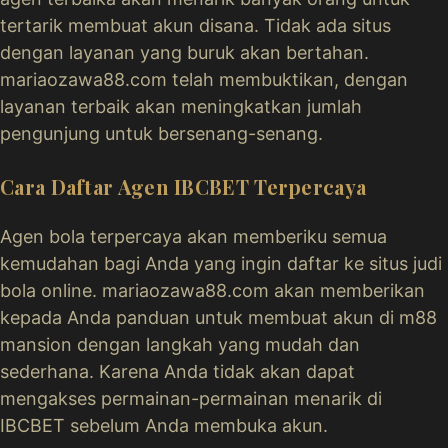
tertarik membuat akun disana. Tidak ada situs
dengan layanan yang buruk akan bertahan.
mariaozawa88.com telah membuktikan, dengan
layanan terbaik akan meningkatkan jumlah
pengunjung untuk bersenang-senang.
Cara Daftar Agen IBCBET Terpercaya
Agen bola terpercaya akan memberiku semua
kemudahan bagi Anda yang ingin daftar ke situs judi
bola online. mariaozawa88.com akan memberikan
kepada Anda panduan untuk membuat akun di m88
mansion dengan langkah yang mudah dan
sederhana. Karena Anda tidak akan dapat
mengakses permainan-permainan menarik di
IBCBET sebelum Anda membuka akun.