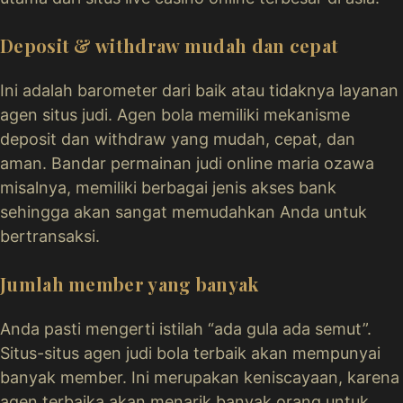
Deposit & withdraw mudah dan cepat
Ini adalah barometer dari baik atau tidaknya layanan
agen situs judi. Agen bola memiliki mekanisme
deposit dan withdraw yang mudah, cepat, dan
aman. Bandar permainan judi online maria ozawa
misalnya, memiliki berbagai jenis akses bank
sehingga akan sangat memudahkan Anda untuk
bertransaksi.
Jumlah member yang banyak
Anda pasti mengerti istilah “ada gula ada semut”.
Situs-situs agen judi bola terbaik akan mempunyai
banyak member. Ini merupakan keniscayaan, karena
agen terbaika akan menarik banyak orang untuk