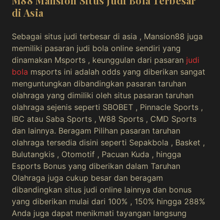
M88 Mansion Situs Judi Bola Terbesar
di Asia
Sebagai situs judi terbesar di asia , Mansion88 juga
memiliki pasaran judi bola online sendiri yang
dinamakan Msports , keunggulan dari pasaran
judi
bola
msports ini adalah odds yang diberikan sangat
menguntungkan dibandingkan pasaran taruhan
olahraga yang dimiliki oleh situs pasaran taruhan
olahraga sejenis seperti SBOBET , Pinnacle Sports ,
IBC atau Saba Sports , W88 Sports , CMD Sports
dan lainnya. Beragam Pilihan pasaran taruhan
olahraga tersedia disini seperti Sepakbola , Basket ,
Bulutangkis , Otomotif , Pacuan Kuda , hingga
Esports Bonus yang diberikan dalam Taruhan
Olahraga juga cukup besar dan beragam
dibandingkan situs judi online lainnya dan bonus
yang diberikan mulai dari 100% , 150% hingga 288%
Anda juga dapat menikmati tayangan langsung