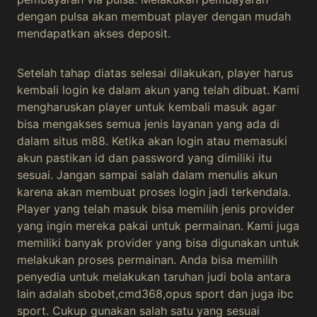
dengan pulsa akan membuat player dengan mudah
mendapatkan akses deposit.
Setelah tahap diatas selesai dilakukan, player harus
kembali login ke dalam akun yang telah dibuat. Kami
mengharuskan player untuk kembali masuk agar
bisa mengakses semua jenis layanan yang ada di
dalam situs m88. Ketika akan login atau memasuki
akun pastikan id dan password yang dimiliki itu
sesuai. Jangan sampai salah dalam menulis akun
karena akan membuat proses login jadi terkendala.
Player yang telah masuk bisa memilih jenis provider
yang ingin mereka pakai untuk permainan. Kami juga
memiliki banyak provider yang bisa digunakan untuk
melakukan proses permainan. Anda bisa memilih
penyedia untuk melakukan taruhan judi bola antara
lain adalah sbobet,cmd368,opus sport dan juga ibc
sport. Cukup gunakan salah satu yang sesuai