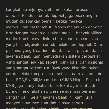
Langkah selanjutnya yaitu melakukan proses
deposit. Panduan untuk deposit juga bisa dengan
mudah didapatkan pemain ketika mereka
memerlukan hal tersebut. Proses melakukan deposit
bisa dengan mudah dilakukan melalui banyak pilihan
media. Kami menyediakan bermacam-macam sistem
yang bisa digunakan untuk melakukan deposit. Cara
pertama yang bisa dimanfaatkan oleh player adalah
layanan bank. Kami menyediakan sistem perbankan
yang sangat lengkap seperti bank lokal dan nasional
yang sangat terkemuka. Bank yang bisa digunakan
untuk melakukan proses tersebut antara lain adalah
bank BCA,BNI,BRI,Mandiri dan CIMB Niaga. Selain itu
M88 juga menyediakan bank lokal agar saat judi
bola online dilakukan proses semua bisa berjalan
dengan baik. Selain layanan bank ini, kami juga
menyediakan media mudah lainnya seperti
pembayaran via pulsa. Melakukan pembayaran