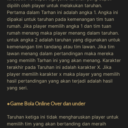
dipilih oleh player untuk melakukan taruhan.
Pertama dalam Tarhan ini adalah angka 1. Angka ini
dipakai untuk taruhan pada kemenangan tim tuan
rumah. Jika player memilih angka 1 dan tim tuan
rumah menang maka player menang dalam taruhan.
untuk angka 2 adalah taruhan yang digunakan untuk
kemenangan tim tandang atau tim lawan. Jika tim
lawan menang dalam pertandingan maka mereka
yang memilih Tarhan ini yang akan menang. Karakter
terakhir pada Taruhan ini adalah karakter X. Jika
player memilih karakter x maka player yang memilih
hasil pertandingan yang akan terjadi adalah hasil
yang seri.
●Game Bola Online Over dan under
Taruhan ketiga ini tidak mengharuskan player untuk
memilih tim yang akan bertanding dan meraih