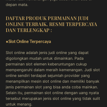
depan mata.
DAFTAR PRODUK PERMAINAN JUDI
ONLINE TERBAIK, RESMI TERPERCAYA
DAN TERLENGKAP :
●Slot Online Terpercaya
Slot online adalah jenis judi online yang dapat
digolongkan mudah untuk dimainkan. Pada
permainan slot elemen keberuntungan cukup
mempengaruhi dalam meraih kemenangan. Judi slot
online sendiri terdapat sejumlah provider yang
menampilkan mesin slot online dan memiliki banyak
jenis permainan slot yang bisa anda coba mainkan.
Selain itu, permainan slot online dengan uang nyata
tersebut merupakan jenis slot online yang tidak sulit
untuk menang.