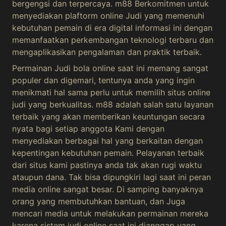
bergengsi dan terpercaya. m88 Berkomitmen untuk
menyediakan plaftorm online Judi yang memenuhi
kebutuhan pemain di era digital informasi ini dengan
memanfaatkan perkembangan teknologi terbaru dan
mengaplikasikan pengalaman dan praktik terbaik.
Permainan Judi bola online saat ini memang sangat
populer dan digemari, tentunya anda yang ingin
menikmati hal sama perlu untuk memilih situs online
judi yang berkualitas. m88 adalah salah satu layanan
terbaik yang akan memberikan keuntungan secara
nyata bagi setiap anggota Kami dengan
menyediakan berbagai hal yang berkaitan dengan
kepentingan kebutuhan pemain. Pelayanan terbaik
dari situs kami pastinya anda tak akan rugi waktu
ataupun dana. Tak bisa dipungkiri lagi saat ini peran
media online sangat besar. Di samping banyaknya
orang yang membutuhkan bantuan, dan Juga
mencari media untuk melakukan permainan mereka
karena sistem judi online saat ini dianggap yang