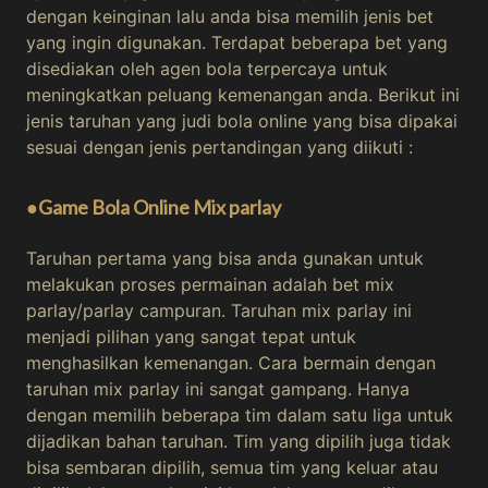
dengan keinginan lalu anda bisa memilih jenis bet
yang ingin digunakan. Terdapat beberapa bet yang
disediakan oleh agen bola terpercaya untuk
meningkatkan peluang kemenangan anda. Berikut ini
jenis taruhan yang judi bola online yang bisa dipakai
sesuai dengan jenis pertandingan yang diikuti :
●Game Bola Online Mix parlay
Taruhan pertama yang bisa anda gunakan untuk
melakukan proses permainan adalah bet mix
parlay/parlay campuran. Taruhan mix parlay ini
menjadi pilihan yang sangat tepat untuk
menghasilkan kemenangan. Cara bermain dengan
taruhan mix parlay ini sangat gampang. Hanya
dengan memilih beberapa tim dalam satu liga untuk
dijadikan bahan taruhan. Tim yang dipilih juga tidak
bisa sembaran dipilih, semua tim yang keluar atau