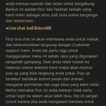
anda merasa nyaman dan aman untuk bergabung.
Berikut ini adalah fitur dan fasilitas terbaik yang
kami miliki sebagai situs Judi bola online bergengsi
dan terpercaya :
●Live chat Judi Bola m88
Fitur live chat ini akan membawa anda untuk masuk
dan berkomunikasi langsung dengan Customer
support kami. Anda tak perlu ragu untuk
menggunakan menu ini sebab cara yang digunakan
sangatlah gampang. Saat anda telah masuk ke
halaman utama website kami maka akan muncul
pop up yang bisa langsung anda pakai. Pop up
tersebut berisikan kolom pesan dan arahan
mengenai permainan dan juga situs yang kami miliki.
Ketika memakai fitur ini anda bahkan tidak perlu
untuk login ke dalam akun lebih dulu. Hal ini sangat
cocok karena jika anda mengalami kendala untuk