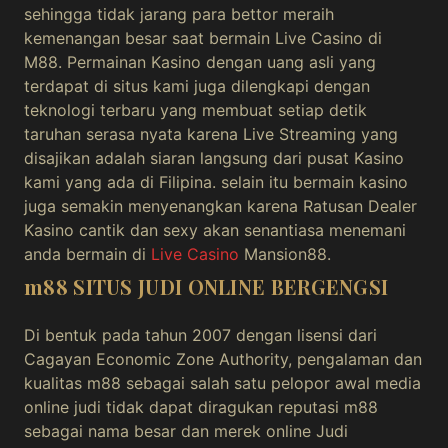
sehingga tidak jarang para bettor meraih
kemenangan besar saat bermain Live Casino di
M88. Permainan Kasino dengan uang asli yang
terdapat di situs kami juga dilengkapi dengan
teknologi terbaru yang membuat setiap detik
taruhan serasa nyata karena Live Streaming yang
disajikan adalah siaran langsung dari pusat Kasino
kami yang ada di Filipina. selain itu bermain kasino
juga semakin menyenangkan karena Ratusan Dealer
Kasino cantik dan sexy akan senantiasa menemani
anda bermain di
Live Casino
Mansion88.
m88 SITUS JUDI ONLINE BERGENGSI
Di bentuk pada tahun 2007 dengan lisensi dari
Cagayan Economic Zone Authority, pengalaman dan
kualitas m88 sebagai salah satu pelopor awal media
online judi tidak dapat diragukan reputasi m88
sebagai nama besar dan merek online Judi