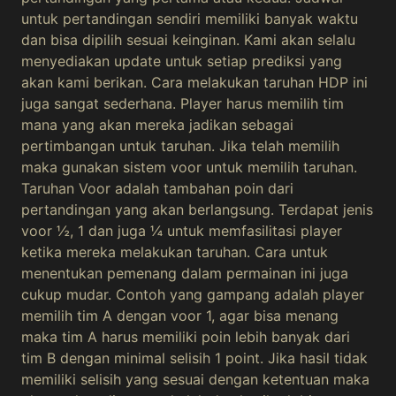
untuk pertandingan sendiri memiliki banyak waktu
dan bisa dipilih sesuai keinginan. Kami akan selalu
menyediakan update untuk setiap prediksi yang
akan kami berikan. Cara melakukan taruhan HDP ini
juga sangat sederhana. Player harus memilih tim
mana yang akan mereka jadikan sebagai
pertimbangan untuk taruhan. Jika telah memilih
maka gunakan sistem voor untuk memilih taruhan.
Taruhan Voor adalah tambahan poin dari
pertandingan yang akan berlangsung. Terdapat jenis
voor ½, 1 dan juga ¼ untuk memfasilitasi player
ketika mereka melakukan taruhan. Cara untuk
menentukan pemenang dalam permainan ini juga
cukup mudar. Contoh yang gampang adalah player
memilih tim A dengan voor 1, agar bisa menang
maka tim A harus memiliki poin lebih banyak dari
tim B dengan minimal selisih 1 point. Jika hasil tidak
memiliki selisih yang sesuai dengan ketentuan maka