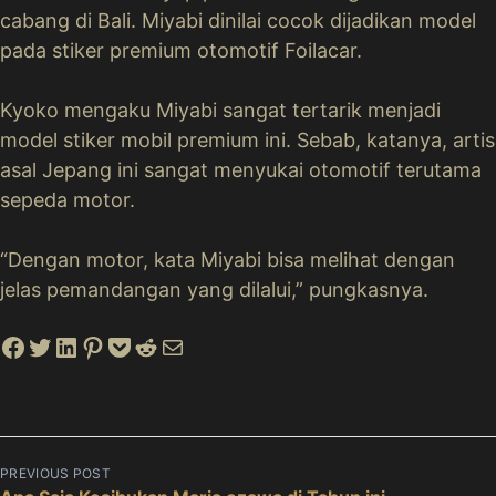
cabang di Bali. Miyabi dinilai cocok dijadikan model
pada stiker premium otomotif Foilacar.
Kyoko mengaku Miyabi sangat tertarik menjadi
model stiker mobil premium ini. Sebab, katanya, artis
asal Jepang ini sangat menyukai otomotif terutama
sepeda motor.
“Dengan motor, kata Miyabi bisa melihat dengan
jelas pemandangan yang dilalui,” pungkasnya.
hare on Facebook
Tweet on Twitter
Share on LinkedIn
Pin on Pinterest
Save to pocket
Share on Reddit
Share via Email
P
PREVIOUS POST