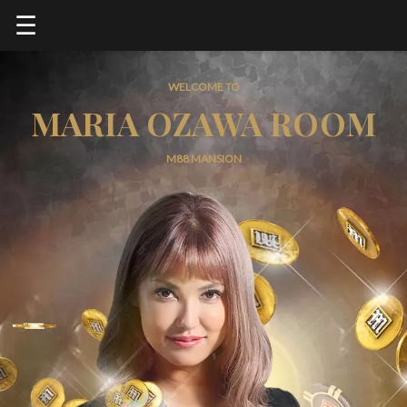
☰
WELCOME TO
MARIA OZAWA ROOM
M88 MANSION