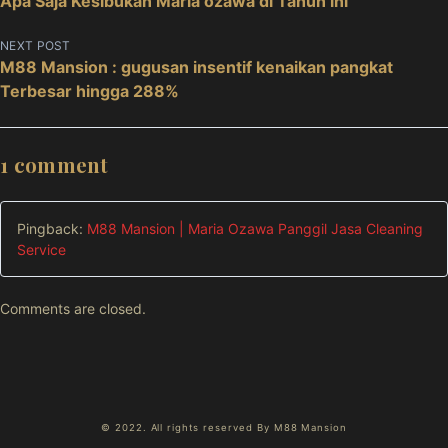
Apa Saja Kesibukan Maria ozawa di Tahun ini
o
s
NEXT POST
M88 Mansion : gugusan insentif kenaikan pangkat
t
Terbesar hingga 288%
n
a
v
1 comment
i
g
Pingback:
M88 Mansion | Maria Ozawa Panggil Jasa Cleaning
a
Service
t
i
Comments are closed.
o
n
© 2022. All rights reserved By M88 Mansion